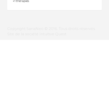
+1 thérapies
Copyright SanaNeo © 2016. Tous droits réservés.
Site de la société Intuitive Quest