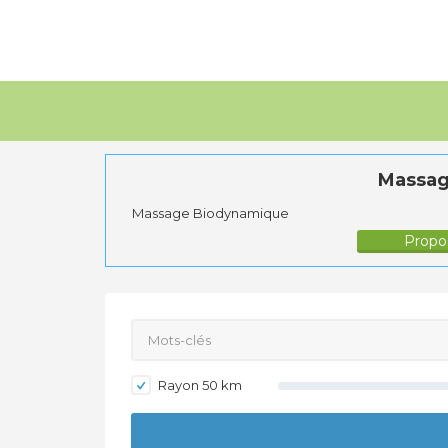
Massag
Massage Biodynamique
Propos
Rayon
50
km