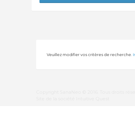
Veuillez modifier vos critères de recherche.
I
Copyright SanaNeo © 2016. Tous droits rése
Site de la société Intuitive Quest