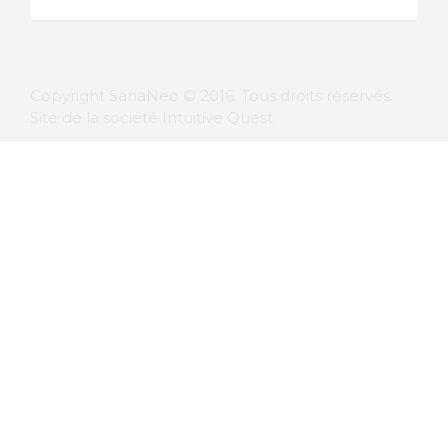
Copyright SanaNeo © 2016. Tous droits réservés.
Site de la société Intuitive Quest