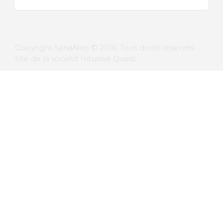
Copyright SanaNeo © 2016. Tous droits réservés.
Site de la société Intuitive Quest