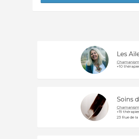
Les Ail
Chamanism
+10 thérapie
Soins 
Chamanism
+19 thérapie
23 Rue de la