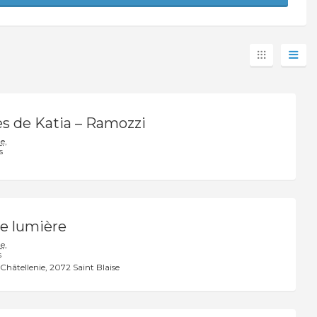
es de Katia – Ramozzi
e,
s
de lumière
e,
s
 Châtellenie
2072 Saint Blaise