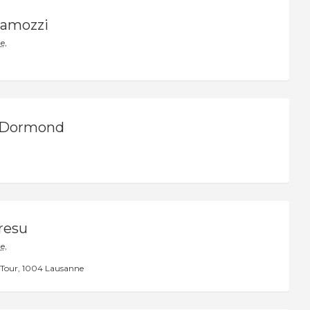
Ramozzi
e,
 Dormond
resu
e,
 Tour
1004 Lausanne