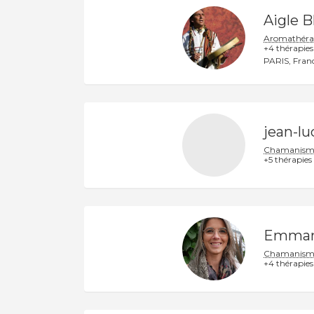
Aigle B
Aromathérap
+4 thérapies
PARIS
Fran
jean-lu
Chamanism
+5 thérapies
Emman
Chamanism
+4 thérapies