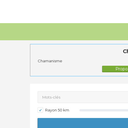
C
Chamanisme
Propos
Rayon
50
km