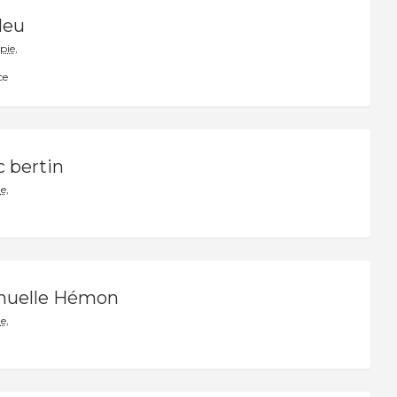
leu
ie,
ce
c bertin
e,
uelle Hémon
e,