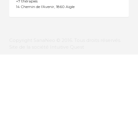
+7 thérapies
14 Chemin de l'Avenir
1860 Aigle
Copyright SanaNeo © 2016. Tous droits réservés.
Site de la société Intuitive Quest