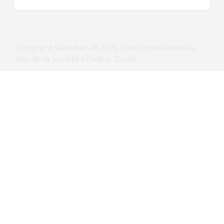
Copyright SanaNeo © 2016. Tous droits réservés.
Site de la société Intuitive Quest