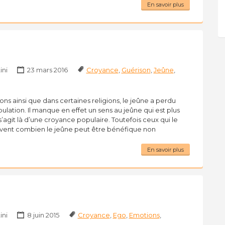
En savoir plus
ini
23 mars 2016
Croyance
,
Guérison
,
Jeûne
,
ions ainsi que dans certaines religions, le jeûne a perdu
lation. Il manque en effet un sens au jeûne qui est plus
s’agit là d’une croyance populaire. Toutefois ceux qui le
vent combien le jeûne peut être bénéfique non
En savoir plus
ini
8 juin 2015
Croyance
,
Ego
,
Emotions
,