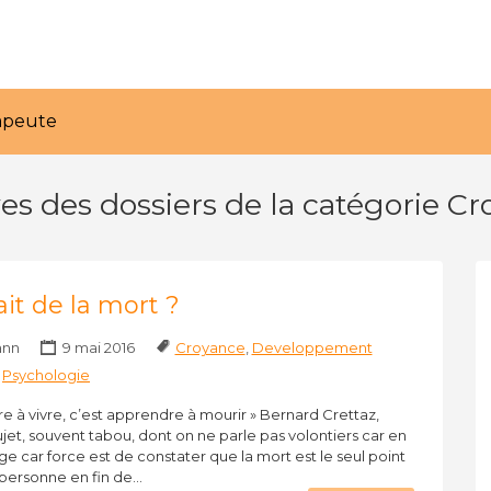
rapeute
es des dossiers de la catégorie C
ait de la mort ?
ann
9 mai 2016
Croyance
,
Developpement
,
Psychologie
dre à vivre, c’est apprendre à mourir » Bernard Crettaz,
jet, souvent tabou, dont on ne parle pas volontiers car en
 car force est de constater que la mort est le seul point
personne en fin de…